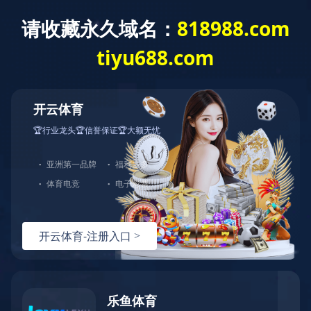
首页
公司简介
荣誉资质

荣誉资质
企业资质
企业专利
企业荣誉
企业业绩

企业业绩
市政工程业绩
公路工程业绩