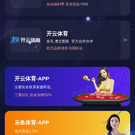
市政工程业绩
公路工程业绩
电力工程业绩
水利工程业
绩
开云体育业绩
业绩展示
新闻中心

公司新闻
业内动态
联系我们

联系方式
客户留言

市政工程
公路工程
开云体育
当前位置：
首页
/
荣誉资质