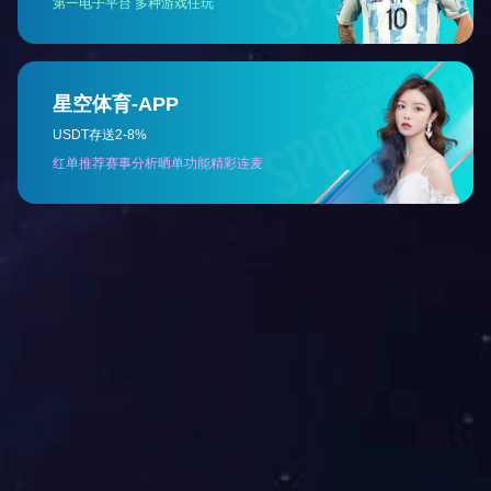
福建省龙岩市新罗区东肖镇龙腾南路14号珠江大厦7层701室
0597-2336139
382955834@qq.com
WEBSITE QR CODE
网站二维码
扫一扫进入网站
微信公众号
扫一扫关注微信公众号
ONLINE MESSAGE
联系方式