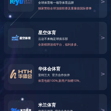
电力工程业绩
水利工程业绩
开云体育业绩
业绩展示
新闻中心

新闻中心
公司新闻
业内动态
联系我们

联系我们
联系方式
客户留言