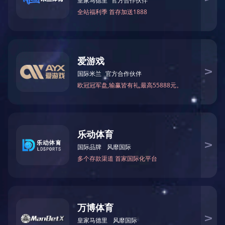
首页
公司简介
荣誉资质
企业资质
企业专利
企业荣誉
企业业绩
市政工程业绩
公路工程业绩
电力工程业绩
水利工程业
绩
开云体育业绩
业绩展示
新闻中心
公司新闻
业内动态
联系我们
联系方式
客户留言

首页
公司简介
荣誉资质

企业资质
企业专利
企业荣誉
企业业绩
