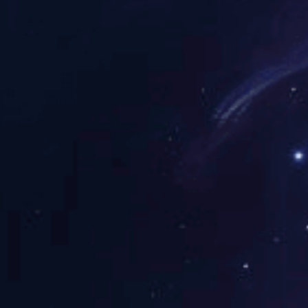
业绩展示
新闻中心

公司新闻
业内动态
联系我们

联系方式
客户留言

市政工程
公路工程
开云体育
当前位置：
首页
/
荣誉资质
/
企业资质