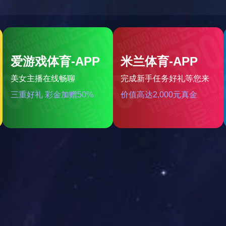
开云体育业绩
开云体育业绩