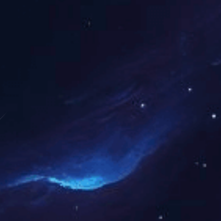
/
地质灾害防治单位资质证书
地质灾害防治单位资质证书
工程描述
参数
扫二维码用手机看
未找到相应参数组，请于后台属性模板中添加
上一个
承装电力设施许可证
下一个
企业信用登记证书
CONTACT INFORMATION
联系方式
福建省龙岩市新罗区东肖镇龙腾南路14号珠江大厦7层701室