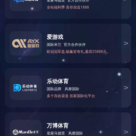
首页
公司简介
荣誉资质
企业资质
企业专利
企业荣誉
企业业绩
市政工程业绩
公路工程业绩
电力工程业绩
水利工程业
绩
开云体育业绩
业绩展示
新闻中心
公司新闻
业内动态
联系我们
联系方式
客户留言

首页
公司简介
荣誉资质

企业资质
企业专利
企业荣誉
企业业绩
