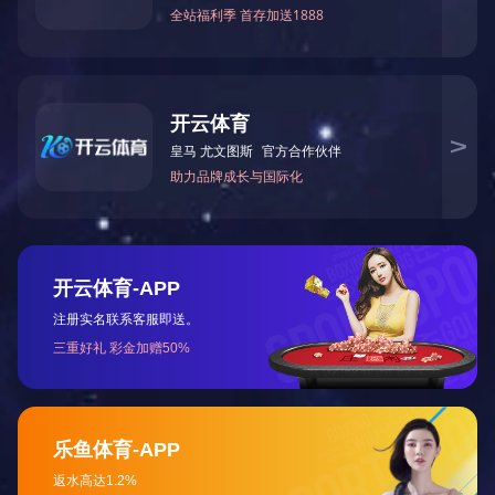
市政工程业绩
公路工程业绩
电力工程业绩
水利工程业
绩
开云体育业绩
业绩展示
新闻中心

公司新闻
业内动态
联系我们

联系方式
客户留言

市政工程
公路工程
开云体育
当前位置：
首页
/
业绩展示