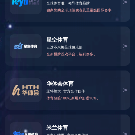
电力工程业绩
水利工程业绩
开云体育业绩
业绩展示
新闻中心

新闻中心
公司新闻
业内动态
联系我们

联系我们
联系方式
客户留言