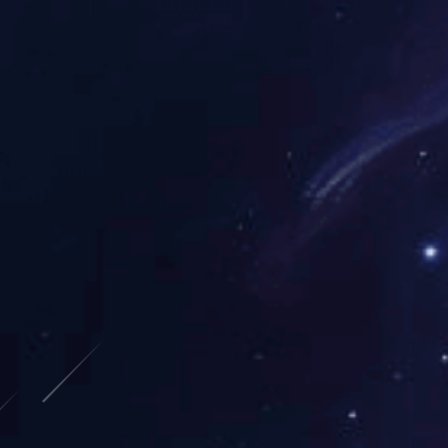
业绩展示
新闻中心

公司新闻
业内动态
联系我们

联系方式
客户留言

市政工程
公路工程
开云体育
当前位置：
首页
/
业绩展示
/
开云体育