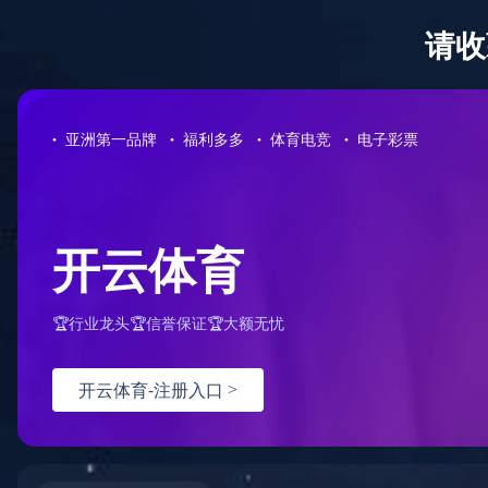
首页
公司简介
荣誉资质

荣誉资质
企业资质
企业专利
企业荣誉
企业业绩

企业业绩
市政工程业绩
公路工程业绩