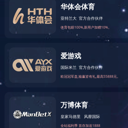
电力工程业绩
水利工程业绩
开云体育业绩
业绩展示
新闻中心

新闻中心
公司新闻
业内动态
联系我们

联系我们
联系方式
客户留言