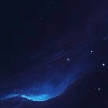
/
滨湖卓越城文华园一期项目11号楼科研楼办公室内装饰工程
滨湖卓越城文华园一期项目11
工程描述
参数
滨湖卓越城文华园一期项目11号楼科研楼办公室内装饰工程
扫二维码用手机看
未找到相应参数组，请于后台属性模板中添加
上一个
永定县寨下保障性住房10#、11#、12#、17#楼及2号、3号地
下一个
龙岩市新罗区丰裕粮食储备库新建工程（3#、4#平房仓及综合
CONTACT INFORMATION