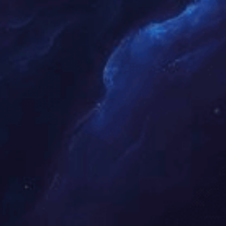
号楼科研楼办公室内装饰工程
下室工程
楼、机修器材库等）