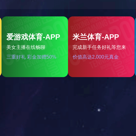
开云体育业绩
开云体育业绩