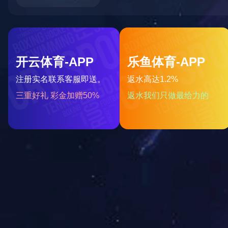
首页
公司简介
荣誉资质
企业资质
企业专利
企业荣誉
企业业绩
市政工程业绩
公路工程业绩
电力工程业绩
水利工程业绩
业绩展示
新闻中心
公司新闻
业内动态
联系我们
联系方式
客户留言

首页
公司简介
荣誉资质

企业资质
企业专利
企业荣誉
企业业绩

市政工程业绩
公路工程业绩
电力工程业绩
水利工程业绩