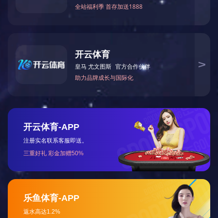
市政工程业绩
公路工程业绩
电力工程业绩
水利工程业
绩
开云体育业绩
业绩展示
新闻中心

公司新闻
业内动态
联系我们

联系方式
客户留言

市政工程
公路工程
开云体育
当前位置：
首页
/
业绩展示