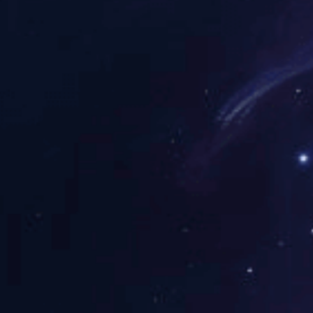
业绩展示
新闻中心

公司新闻
业内动态
联系我们

联系方式
客户留言

市政工程
公路工程
开云体育
当前位置：
首页
/
荣誉资质
/
企业资质