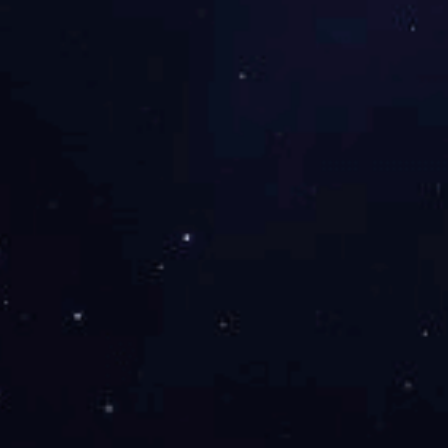
描述：
*
留言内容：
姓名：
性别：
男
女
手机：
电话：
传真：
邮箱：
地址：
邮编：
*
验证码：