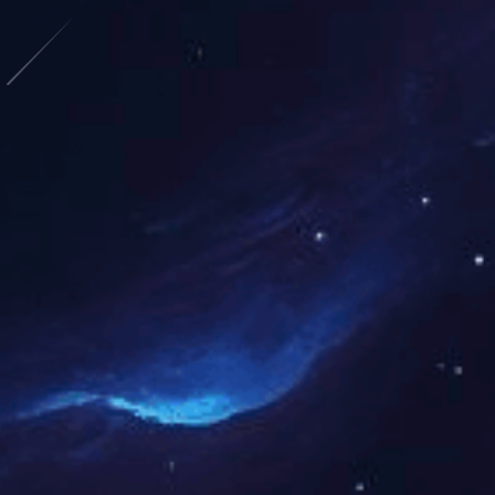
/
企业信用登记证书
企业信用登记证书
工程描述
参数
扫二维码用手机看
未找到相应参数组，请于后台属性模板中添加
上一个
地质灾害防治单位资质证书
下一个
认证证书
CONTACT INFORMATION
联系方式
福建省龙岩市新罗区东肖镇龙腾南路14号珠江大厦7层701室